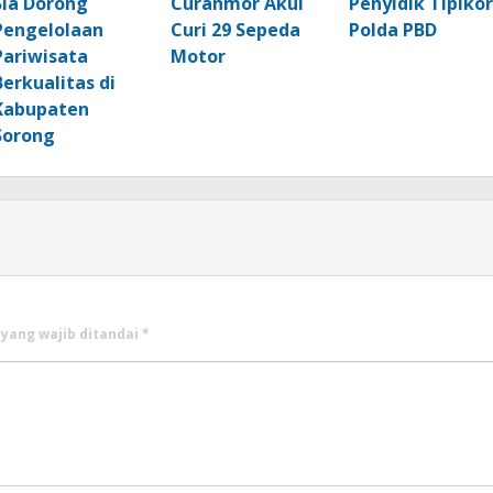
Sia Dorong
Curanmor Akui
Penyidik Tipikor
Pengelolaan
Curi 29 Sepeda
Polda PBD
Pariwisata
Motor
Berkualitas di
Kabupaten
Sorong
 yang wajib ditandai
*