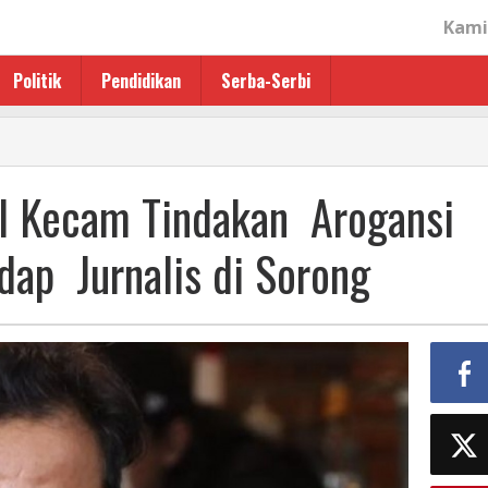
Kami
Politik
Pendidikan
Serba-Serbi
nal
al Kecam Tindakan Arogansi
ap Jurnalis di Sorong