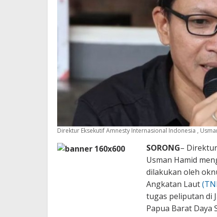
Direktur Eksekutif Amnesty Internasional Indonesia , Usman
SORONG
– Direktur
Usman Hamid meng
dilakukan oleh ok
Angkatan Laut
(TN
tugas peliputan di 
Papua Barat Daya Se