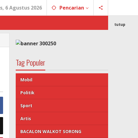
s, 6 Agustus 2026
Pencarian
tutup
Tag Populer
Mobil
Politik
Sport
Artis
BACALON WALKOT SORONG