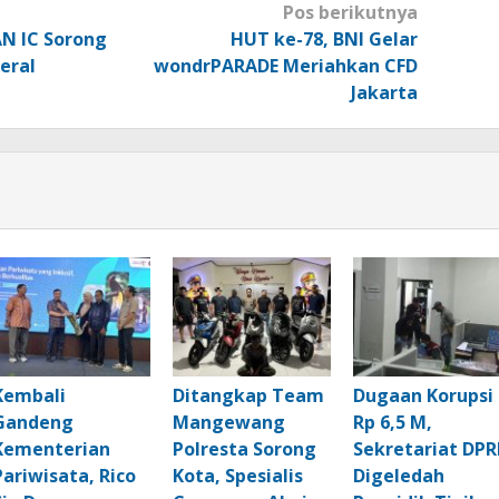
Pos berikutnya
AN IC Sorong
HUT ke-78, BNI Gelar
eral
wondrPARADE Meriahkan CFD
Jakarta
Kembali
Ditangkap Team
Dugaan Korupsi
Gandeng
Mangewang
Rp 6,5 M,
Kementerian
Polresta Sorong
Sekretariat DPR
Pariwisata, Rico
Kota, Spesialis
Digeledah