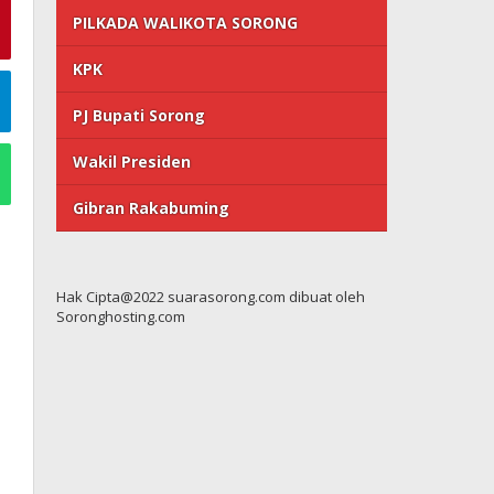
PILKADA WALIKOTA SORONG
KPK
PJ Bupati Sorong
Wakil Presiden
Gibran Rakabuming
Hak Cipta@2022 suarasorong.com dibuat oleh
Soronghosting.com