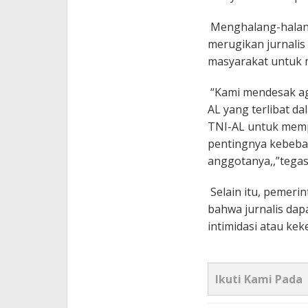
Menghalang-halangi
merugikan jurnalis 
masyarakat untuk m
“Kami mendesak ag
AL yang terlibat da
TNI-AL untuk memp
pentingnya kebebas
anggotanya,,”tega
Selain itu, pemeri
bahwa jurnalis dap
intimidasi atau ke
Ikuti Kami Pada