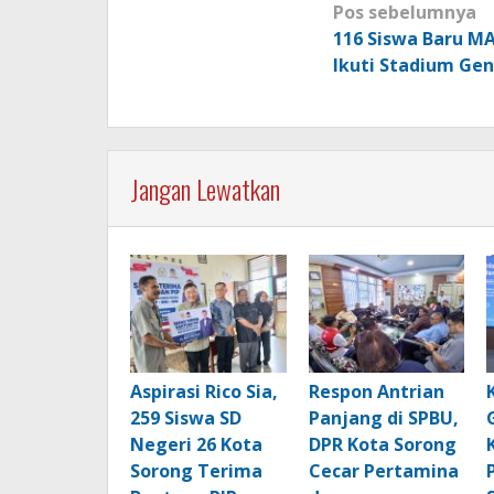
Navigasi
Pos sebelumnya
pos
116 Siswa Baru M
Ikuti Stadium Gen
Jangan Lewatkan
Aspirasi Rico Sia,
Respon Antrian
259 Siswa SD
Panjang di SPBU,
Negeri 26 Kota
DPR Kota Sorong
Sorong Terima
Cecar Pertamina