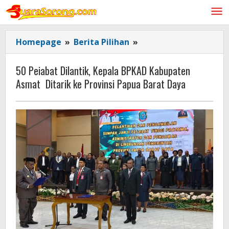
Lewati
ke
konten
50
Homepage
»
Berita Pilihan
»
Peiabat
Dilantik,
50 Peiabat Dilantik, Kepala BPKAD Kabupaten
Kepala
Asmat Ditarik ke Provinsi Papua Barat Daya
BPKAD
Kabupaten
Asmat
Ditarik
ke
Provinsi
Papua
Barat
Daya