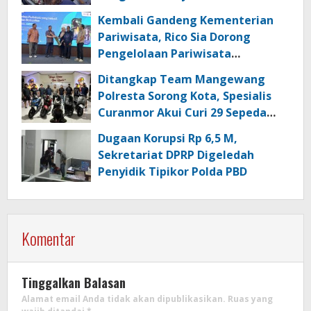
Kembali Gandeng Kementerian
Pariwisata, Rico Sia Dorong
Pengelolaan Pariwisata
Berkualitas di Kabupaten Sorong
Ditangkap Team Mangewang
Polresta Sorong Kota, Spesialis
Curanmor Akui Curi 29 Sepeda
Motor
Dugaan Korupsi Rp 6,5 M,
Sekretariat DPRP Digeledah
Penyidik Tipikor Polda PBD
Komentar
Tinggalkan Balasan
Alamat email Anda tidak akan dipublikasikan.
Ruas yang