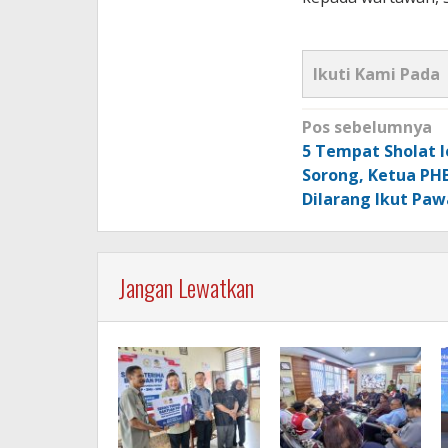
Ikuti Kami Pada
Navigasi
Pos sebelumnya
pos
5 Tempat Sholat I
Sorong, Ketua PHB
Dilarang Ikut Paw
Jangan Lewatkan