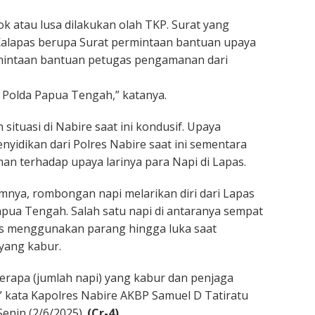
k atau lusa dilakukan olah TKP. Surat yang
Kalapas berupa Surat permintaan bantuan upaya
mintaan bantuan petugas pengamanan dari
h Polda Papua Tengah,” katanya.
ituasi di Nabire saat ini kondusif. Upaya
nyidikan dari Polres Nabire saat ini sementara
an terhadap upaya larinya para Napi di Lapas.
mnya, rombongan napi melarikan diri dari Lapas
Papua Tengah. Salah satu napi di antaranya sempat
 menggunakan parang hingga luka saat
yang kabur.
erapa (jumlah napi) yang kabur dan penjaga
,” kata Kapolres Nabire AKBP Samuel D Tatiratu
enin (2/6/2025).
(Cr-4)