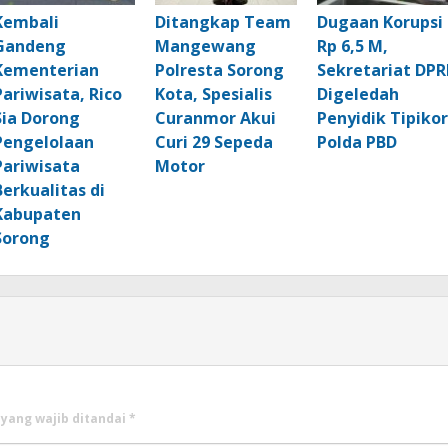
Kembali
Ditangkap Team
Dugaan Korupsi
Gandeng
Mangewang
Rp 6,5 M,
Kementerian
Polresta Sorong
Sekretariat DPR
Pariwisata, Rico
Kota, Spesialis
Digeledah
Sia Dorong
Curanmor Akui
Penyidik Tipikor
Pengelolaan
Curi 29 Sepeda
Polda PBD
Pariwisata
Motor
Berkualitas di
Kabupaten
Sorong
 yang wajib ditandai
*