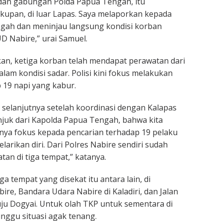
s dan gabungan Polda Papua Tengah, itu
upan, di luar Lapas. Saya melaporkan kepada
gah dan meninjau langsung kondisi korban
 Nabire,” urai Samuel.
an, ketiga korban telah mendapat perawatan dari
lam kondisi sadar. Polisi kini fokus melakukan
 19 napi yang kabur.
selanjutnya setelah koordinasi dengan Kalapas
njuk dari Kapolda Papua Tengah, bahwa kita
tnya fokus kepada pencarian terhadap 19 pelaku
arikan diri. Dari Polres Nabire sendiri sudah
an di tiga tempat,” katanya.
a tempat yang disekat itu antara lain, di
re, Bandara Udara Nabire di Kaladiri, dan Jalan
u Dogyai. Untuk olah TKP untuk sementara di
nggu situasi agak tenang.