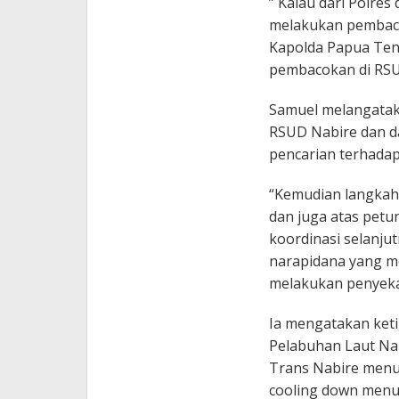
” Kalau dari Polre
melakukan pemback
Kapolda Papua Ten
pembacokan di RSUD
Samuel melangatak
RSUD Nabire dan da
pencarian terhadap
“Kemudian langkah 
dan juga atas petu
koordinasi selanju
narapidana yang mel
melakukan penyekat
Ia mengatakan ketig
Pelabuhan Laut Nabi
Trans Nabire menuj
cooling down menu