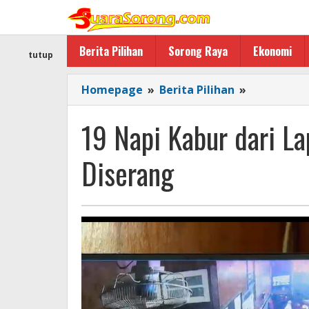
Lewati
ke
konten
Berita Pilihan
Sorong Raya
Ekonomi
tutup
19
Homepage
»
Berita Pilihan
»
Napi
Kabur
19 Napi Kabur dari La
dari
Lapas
Diserang
Nabire,
3
Petugas
Luka
Diserang