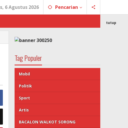
s, 6 Agustus 2026
Pencarian
tutup
Tag Populer
Mobil
Politik
Sport
Artis
BACALON WALKOT SORONG