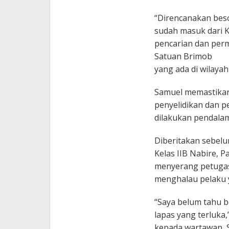
“Direncanakan beso
sudah masuk dari 
pencarian dan per
Satuan Brimob
yang ada di wilaya
Samuel memastikan s
penyelidikan dan pe
dilakukan pendalam
Diberitakan sebelu
Kelas IIB Nabire, 
menyerang petugas
menghalau pelaku 
“Saya belum tahu b
lapas yang terluka
kepada wartawan, S