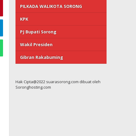
PILKADA WALIKOTA SORONG
KPK
PJ Bupati Sorong
Wakil Presiden
Gibran Rakabuming
Hak Cipta@2022 suarasorong.com dibuat oleh
Soronghosting.com