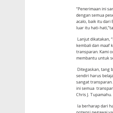
“Penerimaan ini san
dengan semua peser
acalo, baik itu dar
luar itu hati-hati,”
Lanjut dikatakan, “
kembali dan maaf k
transparan. Kami o
membantu untuk se
Ditegaskan, tang b
sendiri harus belaja
sangat transparan.
ini semua transpa
Chris J. Tupamahu.
Ia berharap dari h
potensi pegawai ya