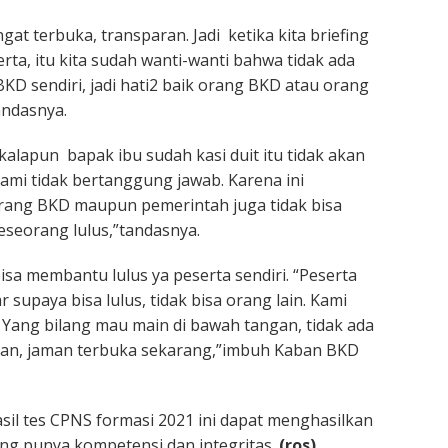
gat terbuka, transparan. Jadi ketika kita briefing
ta, itu kita sudah wanti-wanti bahwa tidak ada
i BKD sendiri, jadi hati2 baik orang BKD atau orang
tandasnya.
kalapun bapak ibu sudah kasi duit itu tidak akan
ami tidak bertanggung jawab. Karena ini
rang BKD maupun pemerintah juga tidak bisa
seorang lulus,”tandasnya.
isa membantu lulus ya peserta sendiri. “Peserta
r supaya bisa lulus, tidak bisa orang lain. Kami
 Yang bilang mau main di bawah tangan, tidak ada
ran, jaman terbuka sekarang,”imbuh Kaban BKD
asil tes CPNS formasi 2021 ini dapat menghasilkan
ng punya kompetensi dan integritas.
(ros)