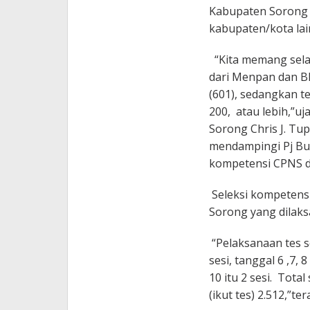
Kabupaten Sorong 
kabupaten/kota lai
“Kita memang sela
dari Menpan dan B
(601), sedangkan t
200, atau lebih,”u
Sorong Chris J. Tu
mendampingi Pj Bu
kompetensi CPNS d
Seleksi kompetens
Sorong yang dilaksa
“Pelaksanaan tes se
sesi, tanggal 6 ,7, 
10 itu 2 sesi. Tota
(ikut tes) 2.512,”t