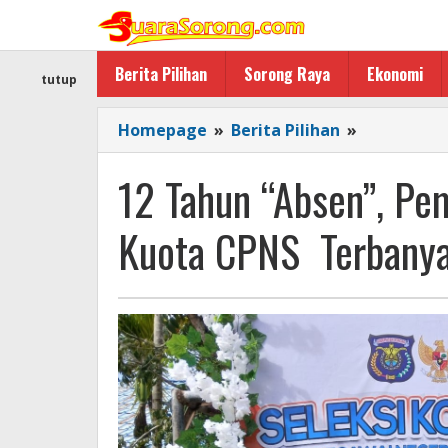
Lewati
ke
konten
Berita Pilihan
Sorong Raya
Ekonomi
tutup
12
Homepage
»
Berita Pilihan
»
Tahun
“Absen”,
12 Tahun “Absen”, P
Pemda
Kabupaten
Kuota CPNS Terbany
Sorong
Dapat
Kuota
CPNS
Terbanyak