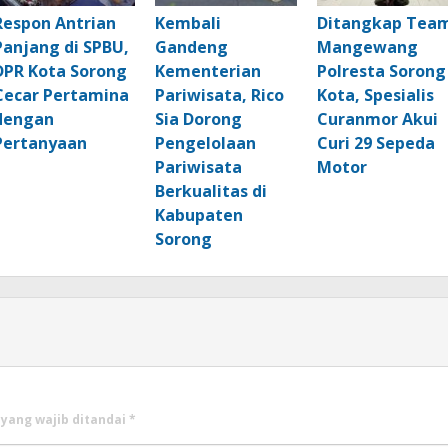
Respon Antrian
Kembali
Ditangkap Tea
Panjang di SPBU,
Gandeng
Mangewang
DPR Kota Sorong
Kementerian
Polresta Sorong
Cecar Pertamina
Pariwisata, Rico
Kota, Spesialis
dengan
Sia Dorong
Curanmor Akui
Pertanyaan
Pengelolaan
Curi 29 Sepeda
Pariwisata
Motor
Berkualitas di
Kabupaten
Sorong
 yang wajib ditandai
*