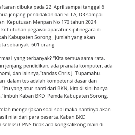
taran dibuka pada 22 April sampai tanggal 6
ua jenjang pendidakan dari SLTA, D3 sampai
kan Keputusan Menpan No 170 tahun 2024
kebutuhan pegawai aparatur sipil negara di
tah Kabupaten Sorong , jumlah yang akan
uota sebanyak 601 orang.
rmasi yang terbanyak? “Kita semua sama rata,
an jenjang pendidikan, ada pranata komputer, ada
nomi, dan lainnya,”tandas Chris J. Tupamahu.
an dalam tes adalah kompetensi dasar dan
“Itu yang atur nanti dari BKN, kita di sini hanya
a,”imbuh Kaban BKD Pemda Kabupaten Sorong.
telah mengerjakan soal-soal maka nantinya akan
asil nilai dari para peserta. Kaban BKD
seleksi CPNS tidak ada kongkalikong main di