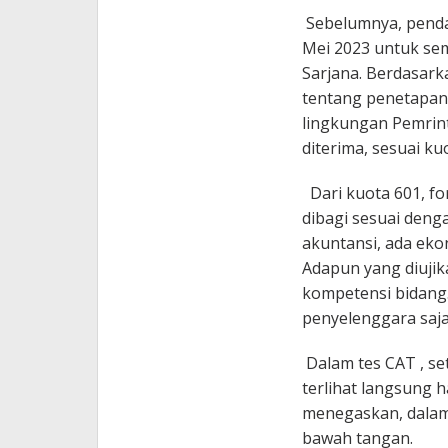
Sebelumnya, pendaf
Mei 2023 untuk sem
Sarjana. Berdasar
tentang penetapan 
lingkungan Pemrin
diterima, sesuai k
Dari kuota 601, fo
dibagi sesuai deng
akuntansi, ada eko
Adapun yang diujik
kompetensi bidang. 
penyelenggara saj
Dalam tes CAT , se
terlihat langsung h
menegaskan, dalam 
bawah tangan.