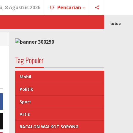
u, 8 Agustus 2026
Pencarian
tutup
Tag Populer
Mobil
Politik
Sport
Artis
BACALON WALKOT SORONG