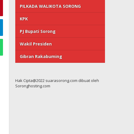
PILKADA WALIKOTA SORONG
KPK
PJ Bupati Sorong
Wakil Presiden
Gibran Rakabuming
Hak Cipta@2022 suarasorong.com dibuat oleh
Soronghosting.com